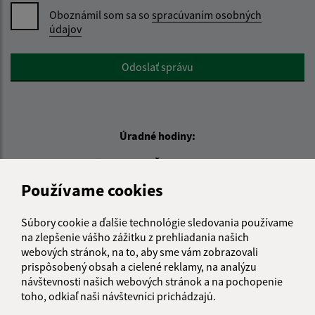
Oboznámil som sa so
spracúvaním osobných
údajov
Google reCaptcha Response
Odoslať správu
Úradné hodiny:
Deň
Čas
Pondelok:
07:00 - 15:00
Používame cookies
Utorok:
07:00 - 15:00
Streda:
07:00 - 15:30
Súbory cookie a ďalšie technológie sledovania používame
Štvrtok:
nestránkový deň
na zlepšenie vášho zážitku z prehliadania našich
webových stránok, na to, aby sme vám zobrazovali
Piatok:
07:00 - 14:30
prispôsobený obsah a cielené reklamy, na analýzu
návštevnosti našich webových stránok a na pochopenie
Kontakt:
toho, odkiaľ naši návštevníci prichádzajú.
Obecný úrad Krásna Lúka