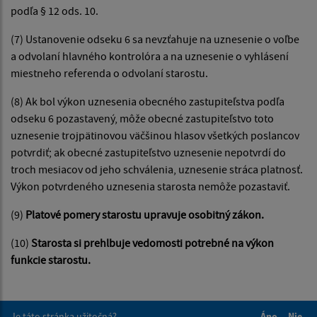
podľa § 12 ods. 10.
(7) Ustanovenie odseku 6 sa nevzťahuje na uznesenie o voľbe
a odvolaní hlavného kontrolóra a na uznesenie o vyhlásení
miestneho referenda o odvolaní starostu.
(8) Ak bol výkon uznesenia obecného zastupiteľstva podľa
odseku 6 pozastavený, môže obecné zastupiteľstvo toto
uznesenie trojpätinovou väčšinou hlasov všetkých poslancov
potvrdiť; ak obecné zastupiteľstvo uznesenie nepotvrdí do
troch mesiacov od jeho schválenia, uznesenie stráca platnosť.
Výkon potvrdeného uznesenia starosta nemôže pozastaviť.
(9)
Platové pomery starostu upravuje osobitný zákon.
(10)
Starosta si prehlbuje vedomosti potrebné na výkon
funkcie starostu.
Je táto stránka užitočná?
Áno
Nie