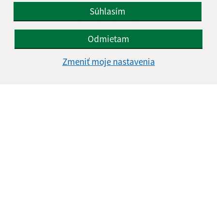
Krásná Lúka 138
Súhlasím
082 73 Šarišské Dravce
Odmietam
podatelna@krasnaluka.sk
+421 51 459 72 37
Zmeniť moje nastavenia
IČO: 00327280