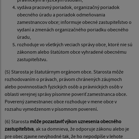
vydáva pracovný poriadok, organizačný poriadok
obecného úradu a poriadok odmeňovania
zamestnancov obce; informuje obecné zastupiteľstvo o
vydaní a zmenách organizačného poriadku obecného
úradu,
rozhoduje vo všetkých veciach správy obce, ktoré nie sú
zákonom alebo štatútom obce vyhradené obecnému
zastupiteľstvu.
(5) Starosta je štatutárnym orgánom obce. Starosta môže
rozhodovaním o právach, právom chránených záujmoch
alebo povinnostiach fyzických osôb a právnických osôb v
oblasti verejnej správy písomne poveriť zamestnanca obce.
Poverený zamestnanec obce rozhoduje v mene obce v
rozsahu vymedzenom v písomnom poverení.
(6) Starosta
môže pozastaviť výkon uznesenia obecného
zastupiteľstva
, ak sa domnieva, že odporuje zákonu alebo je
pre obec zjavne nevýhodné tak, že ho nepodpíše v lehote