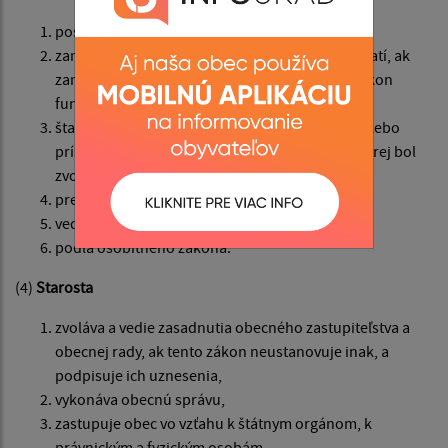
poslanca,
zamestnanca obce, v ktorej bol zvolený; to neplatí, ak
zamestnanec obce je dlhodobo uvoľnený na výkon
funkcie starostu,
štatutárneho orgánu rozpočtovej organizácie alebo
príspevkovej organizácie zriadenej obcou, v ktorej bol
zvolený,
predsedu samosprávneho kraja,
vedúceho zamestnanca orgánu štátnej správy,
podľa osobitného zákona.
(4)
Starosta
zvoláva a vedie zasadnutia obecného zastupiteľstva a
obecnej rady, ak tento zákon neustanovuje inak, a
podpisuje ich uznesenia,
vykonáva obecnú správu,
zastupuje obec vo vzťahu k štátnym orgánom, k
právnickým a fyzickým osobám,