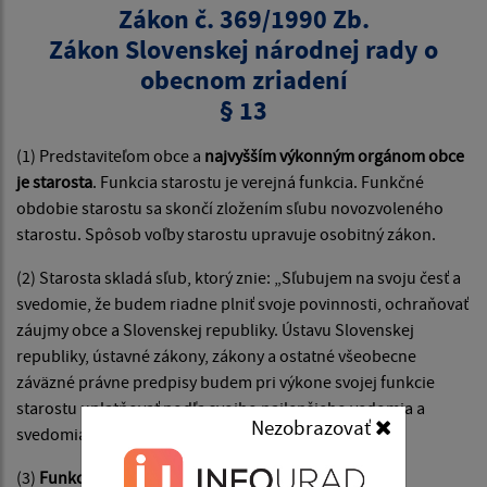
Zákon č. 369/1990 Zb.
Zákon Slovenskej národnej rady o
obecnom zriadení
§ 13
(1) Predstaviteľom obce a
najvyšším výkonným orgánom obce
je starosta
. Funkcia starostu je verejná funkcia. Funkčné
obdobie starostu sa skončí zložením sľubu novozvoleného
starostu. Spôsob voľby starostu upravuje osobitný zákon.
(2) Starosta skladá sľub, ktorý znie: „Sľubujem na svoju česť a
svedomie, že budem riadne plniť svoje povinnosti, ochraňovať
záujmy obce a Slovenskej republiky. Ústavu Slovenskej
republiky, ústavné zákony, zákony a ostatné všeobecne
záväzné právne predpisy budem pri výkone svojej funkcie
starostu uplatňovať podľa svojho najlepšieho vedomia a
Nezobrazovať
svedomia.
(3)
Funkcia starostu je nezlučiteľná s funkciou