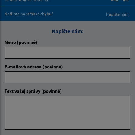
Boli tieto 
Boli 
Našli ste na stránke chybu?
Napíšte nám
Napíšte nám:
Meno (povinné)
E-mailová adresa (povinné)
Text vašej správy (povinné)