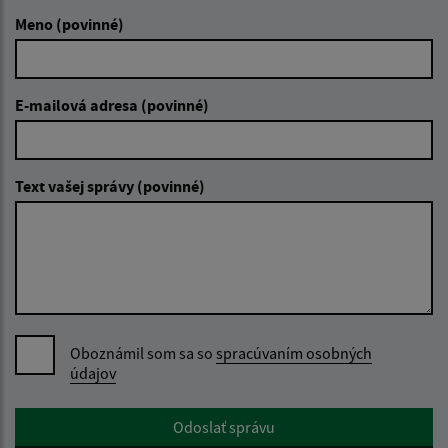
Meno (povinné)
E-mailová adresa (povinné)
Text vašej správy (povinné)
Oboznámil som sa so
spracúvaním osobných
údajov
Google reCaptcha Response
Odoslať správu