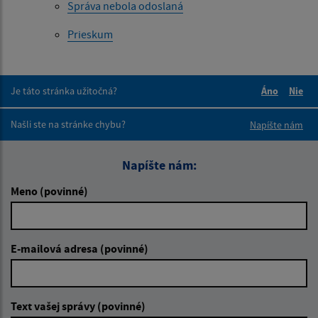
Správa nebola odoslaná
Prieskum
Je táto stránka užitočná?
Áno
Nie
Boli tieto 
Boli 
Našli ste na stránke chybu?
Napíšte nám
Napíšte nám:
Meno (povinné)
E-mailová adresa (povinné)
Text vašej správy (povinné)