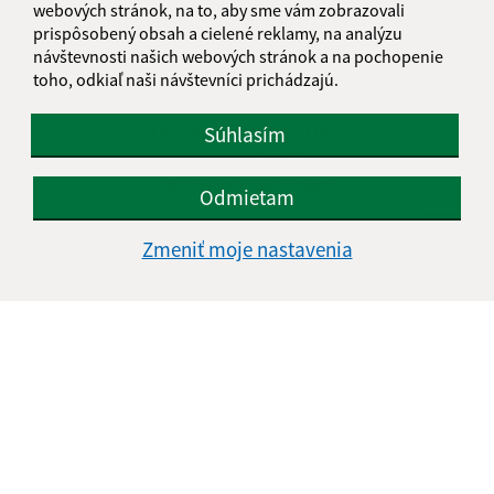
webových stránok, na to, aby sme vám zobrazovali
Štvrtok:
nestránkový deň
prispôsobený obsah a cielené reklamy, na analýzu
Piatok:
07:00 - 14:30
návštevnosti našich webových stránok a na pochopenie
toho, odkiaľ naši návštevníci prichádzajú.
Kontakt:
Obecný úrad Krásna Lúka
Súhlasím
Krásná Lúka 138
082 73 Šarišské Dravce
Odmietam
podatelna@krasnaluka.sk
Zmeniť moje nastavenia
+421 51 459 72 37
IČO: 00327280