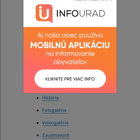
Ako vybaviť
Voľby a referendá
Úradná tabuľa
Úradná tabuľa - archív
Život v obci
Aktuality
O obci
História
Fotogaléria
Videogaléria
Zaujímavosti