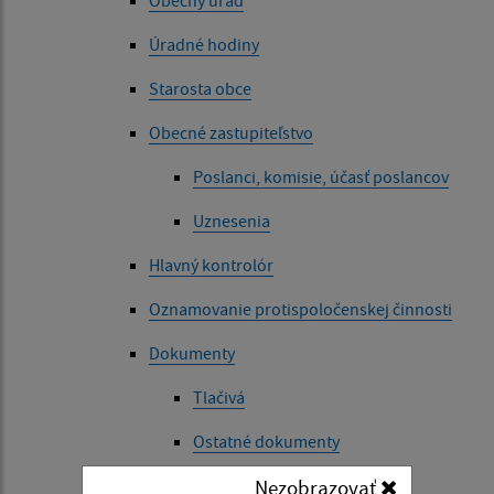
Úradné hodiny
Starosta obce
Obecné zastupiteľstvo
Poslanci, komisie, účasť poslancov
Uznesenia
Hlavný kontrolór
Oznamovanie protispoločenskej činnosti
Dokumenty
Tlačivá
Ostatné dokumenty
VZN
Nezobrazovať