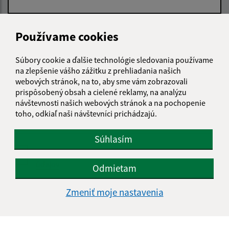
E-mailová adresa (povinné)
Používame cookies
Súbory cookie a ďalšie technológie sledovania používame
Text vašej správy (povinné)
na zlepšenie vášho zážitku z prehliadania našich
webových stránok, na to, aby sme vám zobrazovali
prispôsobený obsah a cielené reklamy, na analýzu
návštevnosti našich webových stránok a na pochopenie
toho, odkiaľ naši návštevníci prichádzajú.
Súhlasím
Oboznámil som sa so
spracúvaním osobných
údajov
Odmietam
Google reCaptcha Response
Zmeniť moje nastavenia
Odoslať správu