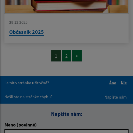
29.12.2025
Občasník 2025
1
2
>
Je táto stránka užitočná?
Áno
Nie
Boli tieto 
Boli 
Našli ste na stránke chybu?
Napíšte nám
Napíšte nám:
Meno (povinné)