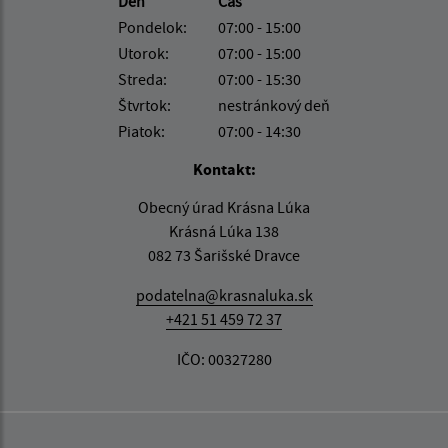
Deň
Čas
Pondelok:
07:00 - 15:00
Utorok:
07:00 - 15:00
Streda:
07:00 - 15:30
Štvrtok:
nestránkový deň
Piatok:
07:00 - 14:30
Kontakt:
Obecný úrad Krásna Lúka
Krásná Lúka 138
082 73 Šarišské Dravce
podatelna@krasnaluka.sk
+421 51 459 72 37
IČO: 00327280