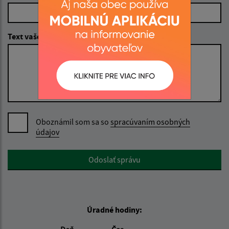
Text vašej správy (povinné)
Oboznámil som sa so
spracúvaním osobných
údajov
Google reCaptcha Response
Odoslať správu
Úradné hodiny: