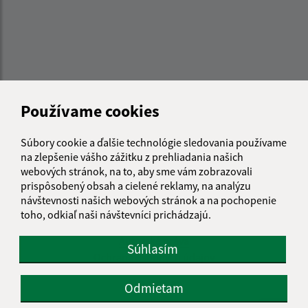
Používame cookies
Súbory cookie a ďalšie technológie sledovania používame
na zlepšenie vášho zážitku z prehliadania našich
webových stránok, na to, aby sme vám zobrazovali
prispôsobený obsah a cielené reklamy, na analýzu
Informácie o stránke:
návštevnosti našich webových stránok a na pochopenie
toho, odkiaľ naši návštevníci prichádzajú.
Vyhlásenie o prístupnosti
Autorské práva
Súhlasím
Ochrana osobných údajov
Navigácia:
Odmietam