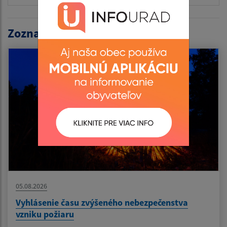
Zoznam aktualít:
05.08.2026
Vyhlásenie času zvýšeného nebezpečenstva
vzniku požiaru