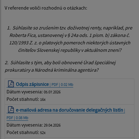
V referende voliči rozhodnú o otázkach:
1. Súhlasíte so zrušením tzv. doživotnej renty, napríklad, pre
Roberta Fica, ustanovenej v § 24a ods. 1 písm. b) zákona č.
120/1993 Z. z. o platových pomeroch niektorých ústavných
činiteľov Slovenskej republiky v aktuálnom znení?
2. Súhlasíte s tým, aby boli obnovené Úrad špeciálnej
prokuratúry a Národná kriminálna agentúra?
Odpis zápisnice
| PDF | 0.02 Mb
Dátum vyvesenia:
05.07.2026
Počet stiahnutí:
16x
e-mailová adresa na doručovanie delegačných listín
|
PDF | 0.08 Mb
Dátum vyvesenia:
29.04.2026
Počet stiahnutí:
52x