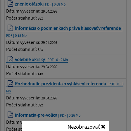
znenie otázok
| PDF | 0.08 Mb
Dátum vyvesenia:
29.04.2026
Počet stiahnutí:
36x
Informácia o podmienkach práva hlasovať v referende
|
PDF | 0.15 Mb
Dátum vyvesenia:
29.04.2026
Počet stiahnutí:
34x
volebné okrsky
| PDF | 0.12 Mb
Dátum vyvesenia:
29.04.2026
Počet stiahnutí:
41x
Rozhodnutie prezidenta o vyhlásení referenda
| PDF | 0.18
Mb
Dátum vyvesenia:
29.04.2026
Počet stiahnutí:
39x
informacia-pre-volica
| PDF | 0.26 Mb
Dátum vyvesenia:
29.04.2026
Nezobrazovať
Počet stiahnutí:
49x