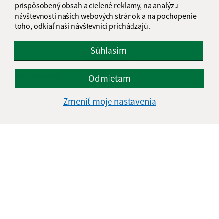
prispôsobený obsah a cielené reklamy, na analýzu
Je táto stránka užitočná?
Áno
Nie
návštevnosti našich webových stránok a na pochopenie
Boli tieto 
Boli 
toho, odkiaľ naši návštevníci prichádzajú.
Našli ste na stránke chybu?
Napíšte nám
Súhlasím
Napíšte nám:
Meno (povinné)
Odmietam
Zmeniť moje nastavenia
E-mailová adresa (povinné)
Text vašej správy (povinné)