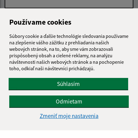
E-mailová adresa (povinné)
Používame cookies
Súbory cookie a ďalšie technológie sledovania používame
Text vašej správy (povinné)
na zlepšenie vášho zážitku z prehliadania našich
webových stránok, na to, aby sme vám zobrazovali
prispôsobený obsah a cielené reklamy, na analýzu
návštevnosti našich webových stránok a na pochopenie
toho, odkiaľ naši návštevníci prichádzajú.
Súhlasím
Oboznámil som sa so
spracúvaním osobných
údajov
Odmietam
Google reCaptcha Response
Zmeniť moje nastavenia
Odoslať správu