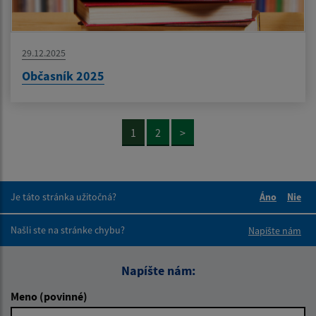
29.12.2025
Občasník 2025
1
2
>
Je táto stránka užitočná?
Áno
Nie
Boli tieto 
Boli 
Našli ste na stránke chybu?
Napíšte nám
Napíšte nám:
Meno (povinné)