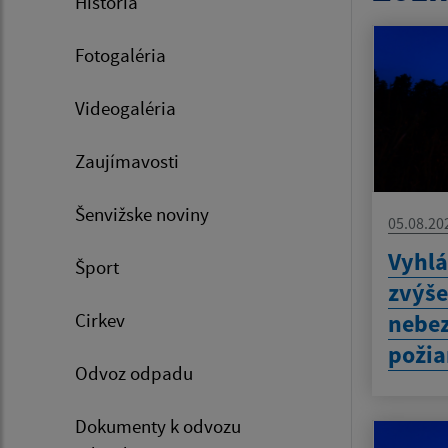
História
Fotogaléria
Videogaléria
Zaujímavosti
Šenvižske noviny
05.08.20
Vyhlá
Šport
zvýš
Cirkev
nebez
požia
Odvoz odpadu
Dokumenty k odvozu