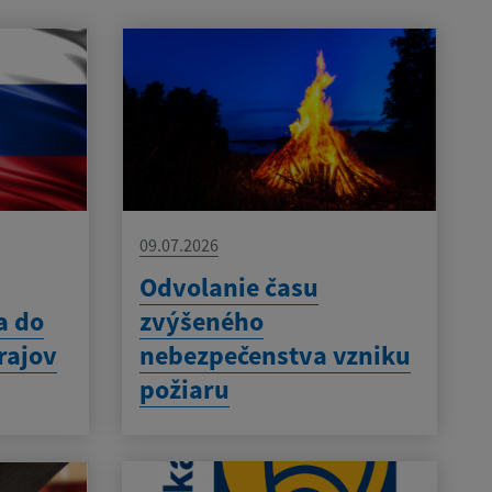
09.07.2026
Odvolanie času
a do
zvýšeného
rajov
nebezpečenstva vzniku
požiaru