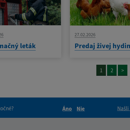
26
27.02.2026
mačný leták
Predaj živej hydi
1
2
>
itočné?
Našli
Áno
Nie
Boli tieto informácie pre 
Boli tieto informáci