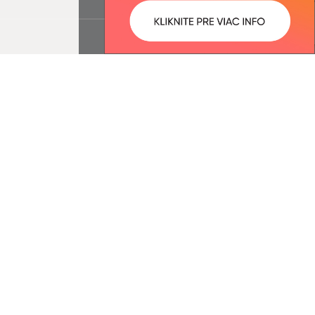
ované:
Správca obsahu:
09:37 hod.
Správca obsahu je Obec Krásna