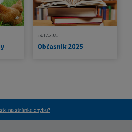
29.12.2025
ny
Občasník 2025
 ste na stránke chybu?
vás užitočné?
e pre vás užitočné?