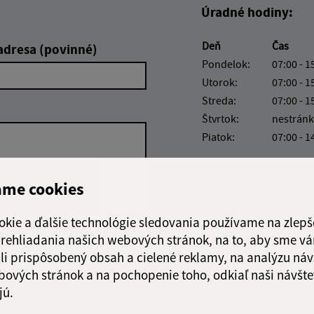
Úradné hodiny:
Deň
Čas
adresa (povinné)
Pondelok:
07:00 - 1
Utorok:
07:00 - 1
Streda:
07:00 - 1
Štvrtok:
nestránk
Piatok:
07:00 - 1
ame cookies
okie a ďalšie technológie sledovania používame na zlepš
 prehliadania našich webových stránok, na to, aby sme v
Google reCaptcha Response
Odoslať správu
li prispôsobený obsah a cielené reklamy, na analýzu náv
bových stránok a na pochopenie toho, odkiaľ naši návšte
jú.