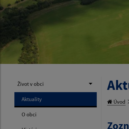
Akt
Život v obci
Aktuality
Úvod
O obci
Zozn