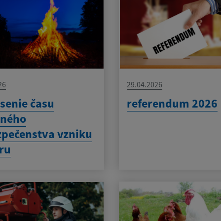
26
29.04.2026
senie času
referendum 2026
eného
pečenstva vzniku
ru