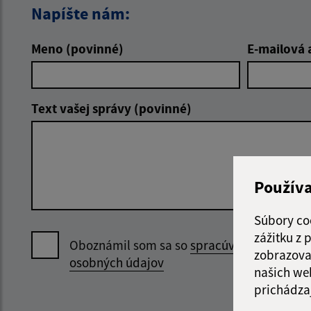
Napíšte nám:
Meno (povinné)
E-mailová 
Text vašej správy (povinné)
Použív
Súbory co
zážitku z
Oboznámil som sa so
spracúvaním
zobrazova
osobných údajov
našich we
prichádza