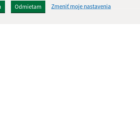
Zmeniť moje nastavenia
m
Odmietam
Rýchle odkazy:
Aktualiz
nku
Aktuality
05.08.2026 