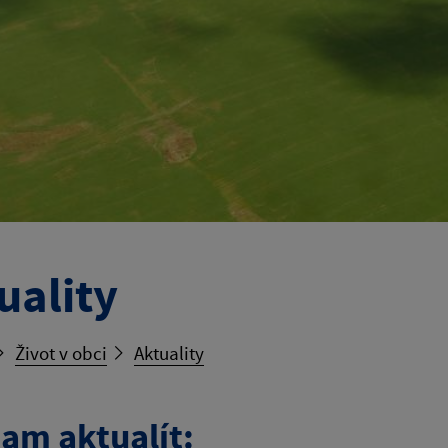
uality
Život v obci
Aktuality
am aktualít: