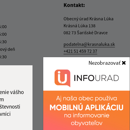
Kontakt:
Obecný úrad Krásna Lúka
Krásná Lúka 138
5:00
082 73 Šarišské Dravce
5:00
5:30
podatelna@krasnaluka.sk
ový deň
+421 51 459 72 37
4:30
Nezobrazovať
IČO: 00327280
enie vášho
ám
števnosti
vníci