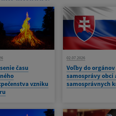
26
02.07.2026
senie času
Voľby do orgánov
eného
samosprávy obcí 
pečenstva vzniku
samosprávnych k
ru