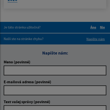
Je táto stránka užitočná?
Áno
Nie
Boli tieto 
Boli 
Našli ste na stránke chybu?
Napíšte nám
Napíšte nám:
Meno (povinné)
E-mailová adresa (povinné)
Text vašej správy (povinné)