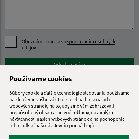
Oboznámil som sa so
spracúvaním osobných
údajov
Google reCaptcha Response
Odoslať správu
Používame cookies
Súbory cookie a ďalšie technológie sledovania používame
Úradné hodiny:
na zlepšenie vášho zážitku z prehliadania našich
webových stránok, na to, aby sme vám zobrazovali
Deň
Čas
prispôsobený obsah a cielené reklamy, na analýzu
Pondelok:
07:00 - 15:00
návštevnosti našich webových stránok a na pochopenie
Utorok:
07:00 - 15:00
toho, odkiaľ naši návštevníci prichádzajú.
Streda:
07:00 - 15:30