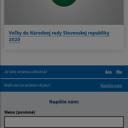
Voľby do Národnej rady Slovenskej republiky
2020
Je táto stránka užitočná?
Áno
Nie
Boli tieto 
Boli 
Našli ste na stránke chybu?
Napíšte nám
Napíšte nám:
Meno (povinné)