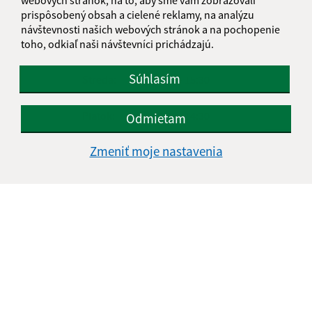
prispôsobený obsah a cielené reklamy, na analýzu
Deň
Čas
návštevnosti našich webových stránok a na pochopenie
Pondelok:
07:00 - 15:00
toho, odkiaľ naši návštevníci prichádzajú.
Utorok:
07:00 - 15:00
Súhlasím
Streda:
07:00 - 15:30
Štvrtok:
nestránkový deň
Piatok:
07:00 - 14:30
Odmietam
Kontakt:
Zmeniť moje nastavenia
Obecný úrad Krásna Lúka
Krásná Lúka 138
082 73 Šarišské Dravce
podatelna@krasnaluka.sk
+421 51 459 72 37
IČO: 00327280