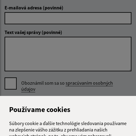
E-mailová adresa (povinné)
Text vašej správy (povinné)
Oboznámil som sa so
spracúvaním osobných
údajov
Google reCaptcha Response
Odoslať správu
Používame cookies
Súbory cookie a ďalšie technológie sledovania používame
na zlepšenie vášho zážitku z prehliadania našich
Úradné hodiny:
webových stránok, na to, aby sme vám zobrazovali