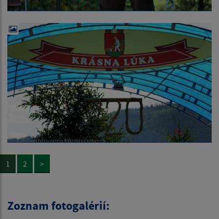
1
2
>
Zoznam fotogalérií: