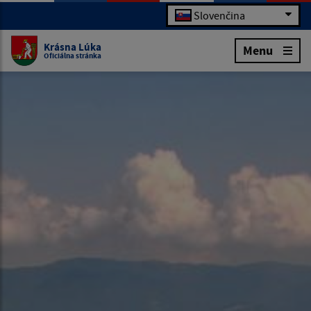
Slovenčina
Krásna Lúka
Menu
Oficiálna stránka