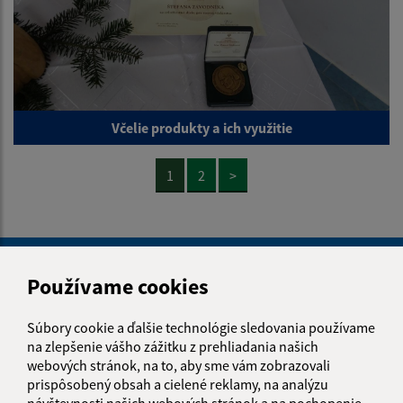
Včelie produkty a ich využitie
1
2
>
Je táto stránka užitočná?
Áno
Nie
Boli tieto 
Boli 
Používame cookies
Našli ste na stránke chybu?
Napíšte nám
Súbory cookie a ďalšie technológie sledovania používame
na zlepšenie vášho zážitku z prehliadania našich
Napíšte nám:
webových stránok, na to, aby sme vám zobrazovali
Meno (povinné)
prispôsobený obsah a cielené reklamy, na analýzu
návštevnosti našich webových stránok a na pochopenie