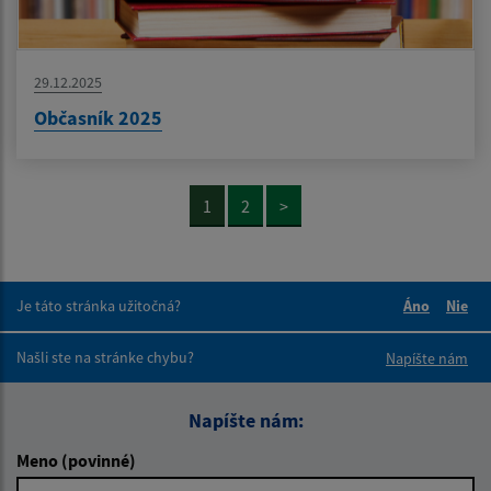
29.12.2025
Občasník 2025
1
2
>
Je táto stránka užitočná?
Áno
Nie
Boli tieto 
Boli 
Našli ste na stránke chybu?
Napíšte nám
Napíšte nám:
Meno (povinné)