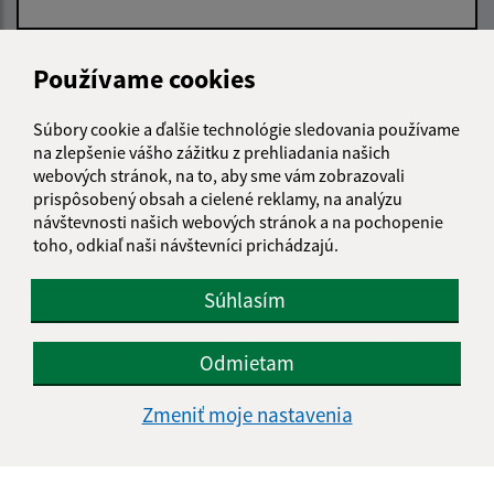
E-mailová adresa (povinné)
Používame cookies
Súbory cookie a ďalšie technológie sledovania používame
Text vašej správy (povinné)
na zlepšenie vášho zážitku z prehliadania našich
webových stránok, na to, aby sme vám zobrazovali
prispôsobený obsah a cielené reklamy, na analýzu
návštevnosti našich webových stránok a na pochopenie
toho, odkiaľ naši návštevníci prichádzajú.
Súhlasím
Oboznámil som sa so
spracúvaním osobných
údajov
Odmietam
Google reCaptcha Response
Zmeniť moje nastavenia
Odoslať správu